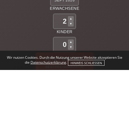
SEPT 2026
ERWACHSENE
▲
2
▼
KINDER
▲
0
▼
Wir nutzen Cookies. Durch die Nutzung unserer Website akzeptieren Sie
JETZT BUCHEN
die
Datenschutzerklärung
.
HINWEIS SCHLIESSEN
BESTPREISGARANTIE
Private Sauna
"Seele, Leib und Sinn" - Drei Pfade hat der Mensch in
sich, in denen sich sein Leben tätigt: die Seele, den Leib
und die Sinne.
Der beste Weg zu ganzheitlichem Wohlbefinden und