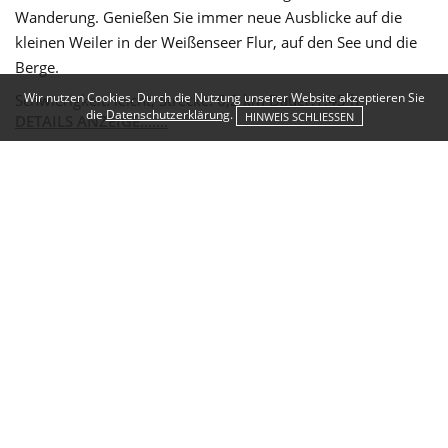
Wanderung.
Genießen Sie immer neue Ausblicke auf die
kleinen Weiler in der Weißenseer Flur, auf den See und die
Berge.
Wir nutzen Cookies. Durch die Nutzung unserer Website akzeptieren Sie
Schwierigkeit:
leicht,
Strecke: 6,2 km Dauer:1:45 h
die
Datenschutzerklärung
.
HINWEIS SCHLIESSEN
DETAILS ANZEIGE.......
Wiedmar (Weissensee)
Der Terrainkurweg ist eine kleine und einfache Wanderung
und bestens geeignet, um Weißensee kennen zu lernen.