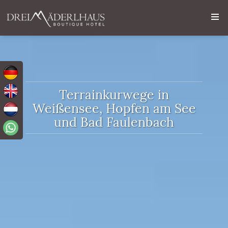
Terrainkurwege in
Weißensee, Hopfen am See
und Bad Faulenbach