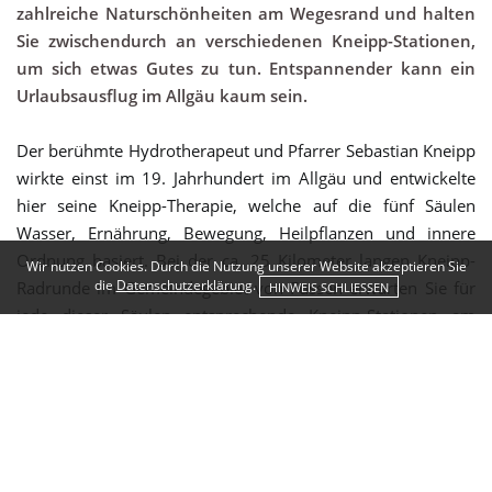
zahlreiche Naturschönheiten am Wegesrand und halten
Sie zwischendurch an verschiedenen Kneipp-Stationen,
um sich etwas Gutes zu tun. Entspannender kann ein
Urlaubsausflug im Allgäu kaum sein.
Der berühmte Hydrotherapeut und Pfarrer Sebastian Kneipp
wirkte einst im 19. Jahrhundert im Allgäu und entwickelte
hier seine Kneipp-Therapie, welche auf die fünf Säulen
Wasser, Ernährung, Bewegung, Heilpflanzen und innere
Ordnung basiert. Bei der ca. 25 Kilometer langen Kneipp-
Wir nutzen Cookies. Durch die Nutzung unserer Website akzeptieren Sie
die
Datenschutzerklärung
.
Radrunde im Gemeindegebiet von Füssen erwarten Sie für
HINWEIS SCHLIESSEN
jede dieser Säulen entsprechende Kneipp-Stationen am
Wegesrand, die dazu einladen, vom Rad zu steigen,
innezuhalten und sich etwas Gutes zu tun. Darüber hinaus
begeistert die Radtour, die einen leichten Charakter ohne
anstrengende Steigungen aufweist, mit vielen Allgäuer
Naturschönheiten entlang der Strecke und phantastischen
Aussichten auf das Alpenvorland. Start- und Zielpunkt der