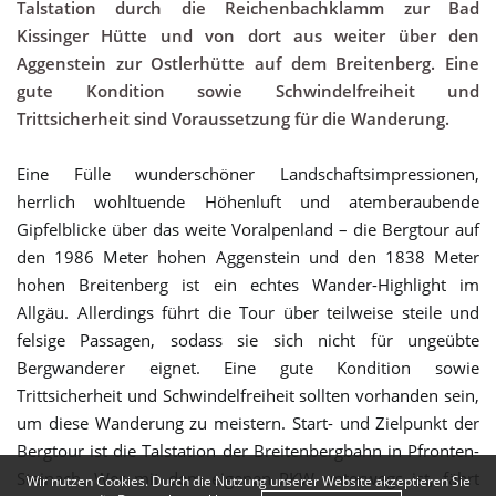
Talstation durch die Reichenbachklamm zur Bad
Kissinger Hütte und von dort aus weiter über den
Aggenstein zur Ostlerhütte auf dem Breitenberg. Eine
gute Kondition sowie Schwindelfreiheit und
Trittsicherheit sind Voraussetzung für die Wanderung.
Eine Fülle wunderschöner Landschaftsimpressionen,
herrlich wohltuende Höhenluft und atemberaubende
Gipfelblicke über das weite Voralpenland – die Bergtour auf
den 1986 Meter hohen Aggenstein und den 1838 Meter
hohen Breitenberg ist ein echtes Wander-Highlight im
Allgäu. Allerdings führt die Tour über teilweise steile und
felsige Passagen, sodass sie sich nicht für ungeübte
Bergwanderer eignet. Eine gute Kondition sowie
Trittsicherheit und Schwindelfreiheit sollten vorhanden sein,
um diese Wanderung zu meistern. Start- und Zielpunkt der
Bergtour ist die Talstation der Breitenbergbahn in Pfronten-
Steinach. Wer mit dem eigenen PKW unterwegs ist, fährt
Wir nutzen Cookies. Durch die Nutzung unserer Website akzeptieren Sie