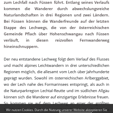
zum Lechfall nach Füssen führt. Entlang seines Verlaufs
kommen die Wanderer durch abwechslungsreiche
Naturlandschaften in drei Regionen und zwei Ländern.
Bei Füssen können die Wanderfreunde auf der letzten
Etappe des Lechwegs, die von der österreichischen
Gemeinde Pflach über Hohenschwangau nach Füssen
verläuft, in diesen reizvollen Fernwanderweg
hineinschnuppern.
Der neu entstandene Lechweg folgt dem Verlauf des Flusses
und macht alpines Leichtwandern in drei unterschiedlichen
Regionen möglich, die allesamt vom Lech über Jahrhunderte
geprägt wurden. Sowohl im österreichischen Arlberggebiet,
wo der Lech nahe des Formarinsees entspringt, als auch in
die Naturparkregion Lechtal-Reutte und im südlichen Allgäu
können sich die Wanderer auf einzigartige Erlebnisse freuen.
So kommen sie auf dem Lechweg an einer der größten
Steinbock Kolonien Europas vorbei, überqueren die längste
Wir nutzen Cookies. Durch die Nutzung unserer Website akzeptieren Sie