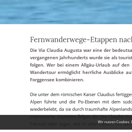
Fernwanderwege-Etappen nach
Die Via Claudia Augusta war eine der bedeuts
vergangenen Jahrhunderts wurde sie als touristi
folgen. Wer bei einem Allgäu-Urlaub auf den
Wandertour ermöglicht herrliche Ausblicke au
Forggensee kombinieren.
Die unter dem römischen Kaiser Claudius fertigges
Alpen führte und die Po-Ebenen mit dem südde
wiederbelebt, da sie durch traumhafte Alpenlandsc
interessierte Touristen folgen der Via Claudia 
Wir nutzen Cookies. 
Fahrrad oder sogar, wie in alten Zeiten, mit de
können Allgäu-Urlauber diesen Fernwanderweg 