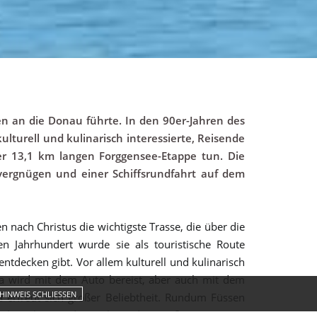
n an die Donau führte. In den 90er-Jahren des
ulturell und kulinarisch interessierte, Reisende
er 13,1 km langen Forggensee-Etappe tun. Die
evergnügen und einer Schiffsrundfahrt auf dem
 nach Christus die wichtigste Trasse, die über die
 Jahrhundert wurde sie als touristische Route
ntdecken gibt. Vor allem kulturell und kulinarisch
sta wird mit dem Auto bereist, aber auch mit dem
HINWEIS SCHLIESSEN
a erfreut sich großer Beliebtheit. Rundum Füssen
 bewältigen, die entlang des größten Stausees