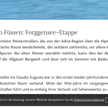
 Füssen: Forggensee-Etappe
amsten Römerstraßen, die von der Adria-Region über die Alpe
sche Route wiederbelebt, der seitdem zahlreiche, vor allem k
 Spuren der alten Römer wandeln möchte, kann dies bei d
f die Allgäuer Bergwelt und lässt sich im Sommer mit Bad
tellte Via Claudia Augusta war in den ersten beiden Jahrhunderten
utschen Raum verband. Mitte der 90er-Jahre im vergangenen
haften führt und es entlang ihres Verlaufs viel Sehenswertes zu e
Augusta auf ihrem Weg durch drei Länder. Die Via Claudia Augu
Durch die Nutzung unserer Website akzeptieren Sie die
Datenschutzerklärung
.
r Postkutsche. Auch der Fernwanderweg der Via Claudia August
austesten, indem sie die 13,1 km lange Forggensee-Etappe