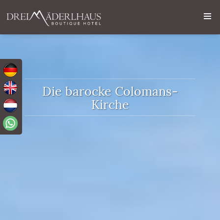
Die barocke Colomans-
Kirche