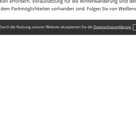
tion erfordern. Voraussetzung für die Winterwanderung sind d
bei dem Parkmöglichkeiten vorhanden sind. Folgen Sie von Weißen
Durch die Nutzung unserer Website akzeptieren Sie die
Datenschutzerklärung
.
r wunderschönen und belebten Uferpromenade, die dem Kurort d
-Grad-Panoramablick über den See auf die verschneiten Allgäu
Cafés und Restaurants laden an der Promenade zum Verweilen 
len Hopferwald geht, in dem die Wege nun lediglich weiß geräumt
t sich der kleine Abstecher hinauf zur Burgruine Hopfen, der ält
ie Burg ist vor allem aufgrund der tollen Aussicht auf die Amm
er Abzweigung links weiter, an einem großen Geräteschuppen vor
ndschaft bis zur nächsten Abzweigung, bei der sich die Wanderfre
hilderung Richtung „Pestfriedhof“. Bald schon bietet sich ein he
pfel des Säulings und Aggensteins dominieren hier die Szener
mpressionen zu bieten hat. Die Wanderfreunde entdecken Tierspu
 Glück sogar Rehe und Hirsche. Die wohltuend kalte Luft trägt eb
an den Schildern Richtung Fachklinik Enzensberg, um wieder zum 