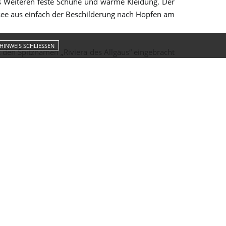
es Weiteren feste Schuhe und warme Kleidung. Der
see aus einfach der Beschilderung nach Hopfen am
HINWEIS SCHLIESSEN
en Spitznamen „Riviera des Allgäus“ eingebracht
er Berge und die märchenhaften Königsschlösser
ein. Die Tour führt zum Ortsende, an dem es vor
 sind. Die Wanderer folgen den Schildern Richtung
esten Steinburg des Allgäus, von der sich noch bis
ergauer Alpen und Tannheimer Berge ein beliebtes
bei.
unde links halten. Auf einer Lichtung mit kleinen
rrlicher Ausblick über verschneite Wiesen auf die
ie. Wenig später geht es wieder in den dichten
ren im Schnee, lauschen den vereinzelten Stimmen
enfalls dazu bei, dass die Tour zu einem Fest für
Ortseingang von Hopfen zurückzugelangen. Über die