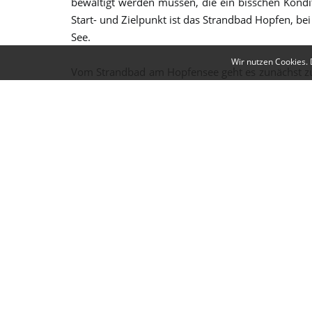
bewältigt werden müssen, die ein bisschen Kondi
Start- und Zielpunkt ist das Strandbad Hopfen, 
See.
Wir nutzen Cookies. 
Vom Strandbad am Hopfensee geht es zunächst zu
hat. Hier bietet sich ein unvergesslicher 180
Neuschwanstein und Hohenschwangau. Zahlreiche 
einem kleinen Campingplatz rechts ab in den stil
Burgruine Hopfen bis zu einer Kreuzung. Hier lohn
zu drei Meter hohe Mauerreste erhalten haben. D
Ausflugsziel. Die Hopferwald-Runde verläuft an d
Geradeaus geht es nun durch eine stille Winterla
Weihern biegen sie rechts ab und folgen der Besc
Allgäuer Bergwelt. Vor allem die markanten Gi
Hopferwald hinein, der eine Fülle von schönen I
der Waldbewohner und sichten unterwegs mit etwas
die Sinne wird. Die Ausflügler orientieren sich 