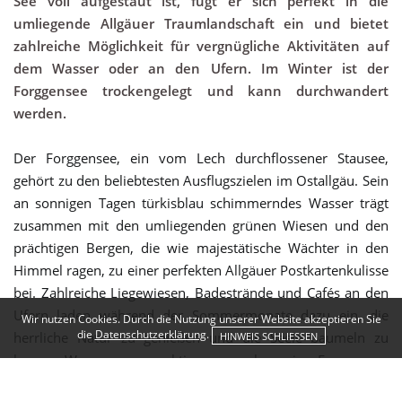
See voll aufgestaut ist, fügt er sich perfekt in die
umliegende Allgäuer Traumlandschaft ein und bietet
zahlreiche Möglichkeit für vergnügliche Aktivitäten auf
dem Wasser oder an den Ufern. Im Winter ist der
Forggensee trockengelegt und kann durchwandert
werden.
Der Forggensee, ein vom Lech durchflossener Stausee,
gehört zu den beliebtesten Ausflugszielen im Ostallgäu. Sein
an sonnigen Tagen türkisblau schimmerndes Wasser trägt
zusammen mit den umliegenden grünen Wiesen und den
prächtigen Bergen, die wie majestätische Wächter in den
Himmel ragen, zu einer perfekten Allgäuer Postkartenkulisse
bei. Zahlreiche Liegewiesen, Badestrände und Cafés an den
Ufern laden während der Sommermonate dazu ein, die
Wir nutzen Cookies. Durch die Nutzung unserer Website akzeptieren Sie
die
Datenschutzerklärung
.
herrliche Natur zu genießen und die Seele baumeln zu
HINWEIS SCHLIESSEN
lassen. Wer es gerne aktiver mag, kann im Forggensee
schwimmen oder jede Menge Spaß bei