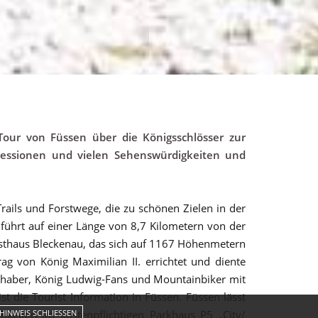
 Tour von Füssen über die Königsschlösser zur
ressionen und vielen Sehenswürdigkeiten und
rails und Forstwege, die zu schönen Zielen in der
 führt auf einer Länge von 8,7 Kilometern von der
sthaus Bleckenau, das sich auf 1167 Höhenmetern
g von König Maximilian II. errichtet und diente
iebhaber, König Ludwig-Fans und Mountainbiker mit
 die Tourist Information in Füssen. Füssen lässt
keiten im kostenpflichtigen Parkhaus P5 „City/
HINWEIS SCHLIESSEN