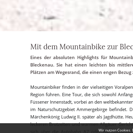
Mit dem Mountainbike zur Ble
Eines der absoluten Highlights für Mountainb
Bleckenau. Sie hat einen leichten bis mitt
Plätzen am Wegesrand, die einen engen Bezug z
Mountainbiker finden in der vielseitigen Voralpe
Region führen. Eine Tour, die sich sowohl Anfäng
Füssener Innenstadt, vorbei an den weltbekannt
im Naturschutzgebiet Ammergebirge befindet. Da
Märchenkönig Ludwig II. später als Jagdhütte. He
leckeren Brotzeiten und warmen Allgäuer Gericht
Wir nutzen Cookies. 
sich über die Autobahn A7 oder die Bundesstra