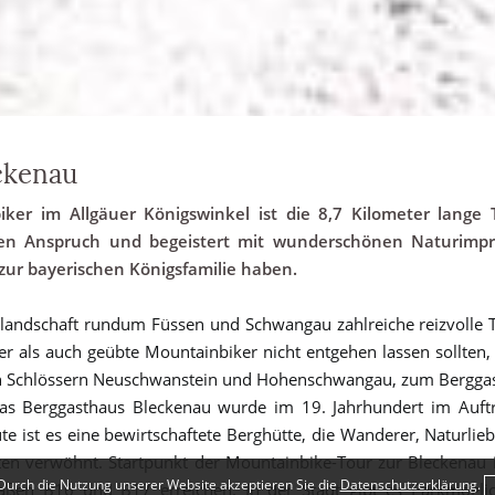
ckenau
iker im Allgäuer Königswinkel ist die 8,7 Kilometer lange
leren Anspruch und begeistert mit wunderschönen Naturimp
ur bayerischen Königsfamilie haben.
nlandschaft rundum Füssen und Schwangau zahlreiche reizvolle T
er als auch geübte Mountainbiker nicht entgehen lassen sollten,
en Schlössern Neuschwanstein und Hohenschwangau, zum Bergga
s Berggasthaus Bleckenau wurde im 19. Jahrhundert im Auftra
ute ist es eine bewirtschaftete Berghütte, die Wanderer, Naturl
en verwöhnt. Startpunkt der Mountainbike-Tour zur Bleckenau ist
Durch die Nutzung unserer Website akzeptieren Sie die
Datenschutzerklärung
.
ßen B16 und B17 erreichen. In der Stadt gibt es Parkmöglich